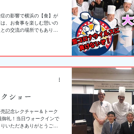
染症の影響で横浜の【食】が
店は、お食事を楽しむ憩いの
人との交流の場所でもありま
店、想い出のお店が１軒でも
お力を貸して下さい。横浜の
きまし
ークショー
発売記念レクチャー＆トーク
員御礼！当日ウォークインで
まりいただきありがとうござ
の発起人、横浜市市民病院の