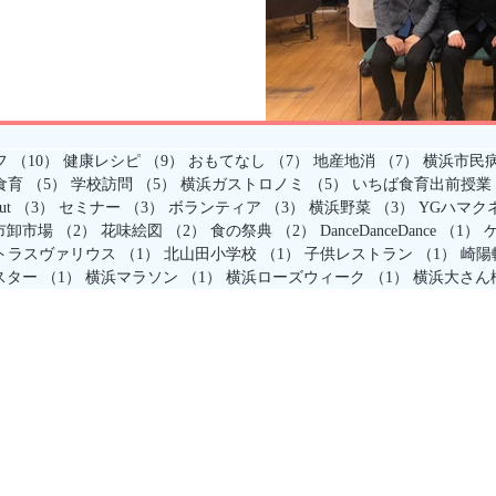
浜市市民病院の皆様のトー
、ど
10件の記事
9件の記事
7件の記事
7件の記事
フ
（10）
健康レシピ
（9）
おもてなし
（7）
地産地消
（7）
横浜市民
事
5件の記事
5件の記事
5件の記事
食育
（5）
学校訪問
（5）
横浜ガストロノミ
（5）
いちば食育出前授業
記事
3件の記事
3件の記事
3件の記事
3件の記事
ut
（3）
セミナー
（3）
ボランティア
（3）
横浜野菜
（3）
YGハマク
記事
2件の記事
2件の記事
2件の記事
1
市卸市場
（2）
花味絵図
（2）
食の祭典
（2）
DanceDanceDance
（1）
の記事
1件の記事
1件の記事
1件
トラスヴァリウス
（1）
北山田小学校
（1）
子供レストラン
（1）
崎陽
1件の記事
1件の記事
1件の記事
スター
（1）
横浜マラソン
（1）
横浜ローズウィーク
（1）
横浜大さん