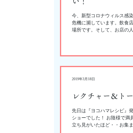
い！
今、新型コロナウィルス感
危機に瀕しています。飲食
場所です。そして、お店の
す。大好きな店、大切なお
無くならないように皆様の
飲食店をみんなで守ってい
2019年3月18日
レクチャー＆ト
先日は『ヨコハマレシピ』
ショーでした！ お陰様で満
立ち見がいたほど・・お集
いました！ ヨコハマレシピ