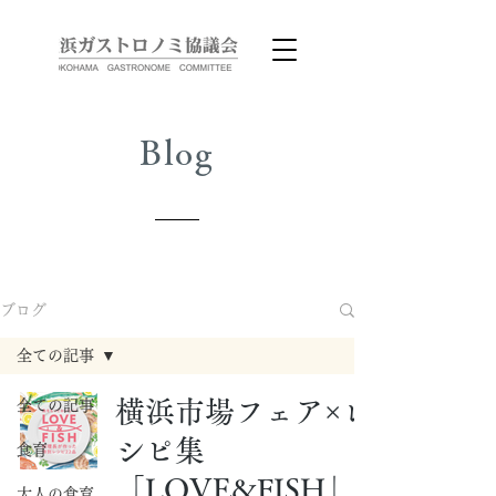
Blog
ブログ
全ての記事
横浜市場フェア×レ
全ての記事
シピ集
食育
「LOVE&FISH」
大人の食育