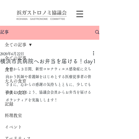
記事
全ての記事
2020年6月22日
全ての記事
横浜市民病院へお弁当を届ける！day1
今日から３日間、新型コロナウィルス感染症に立ち
食育
向かう医師や看護師をはじめとする医療従事者の皆
大人の食育
さまに、心からの感謝の気持ちとともに、少しでも
子供の食育
励ましになるよう、協議会会員からお弁当を届ける
ボランティアを実施しします！
記録
料理教室
イベント
アペリティフ