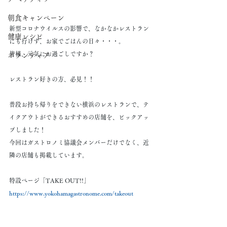
朝食キャンペーン
新型コロナウイルスの影響で、なかなかレストラン
健康レシピ
にも行けず、お家でごはんの日々・・・。
皆様、元気にお過ごしですか？
ボランティア
レストラン好きの方、必見！！
普段お持ち帰りをできない横浜のレストランで、テ
イクアウトができるおすすめの店舗を、ピックアッ
プしました！
今回はガストロノミ協議会メンバーだけでなく、近
隣の店舗も掲載しています。
特設ページ「TAKE OUT!!」
https://www.yokohamagastronome.com/takeout