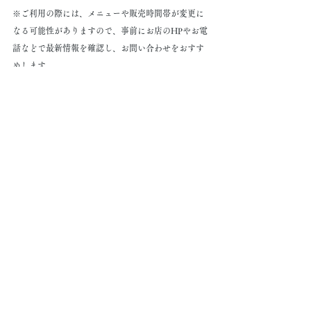
※ご利用の際には、メニューや販売時間帯が変更に
なる可能性がありますので、事前にお店のHPやお電
話などで最新情報を確認し、お問い合わせをおすす
めします。
タグ：
イベント
食育
アペリティフ
健康レシピ
おもてなし
ヨコハマレシピ
横浜ガストロノミ
横浜野菜
take out
コメント