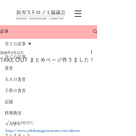
記事
全ての記事
2020年4月21日
全ての記事
TAKE OUT まとめページ作りました！
食育
大人の食育
子供の食育
記録
料理教室
「TAKE OUT!!」
イベント
https://www.yokohamagastronome.com/takeout
アペリティフ