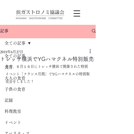
記事
全ての記事
2019年6月27日
全ての記事
トレッサ横浜でYGハマクネル特別販売
先日、６月１６日にトレッサ横浜で開催された特別
食育
イベント「フランス月間」でYGハマクネルの特別販
大人の食育
売会をしました！
子供の食育
記録
料理教室
イベント
アペリティフ