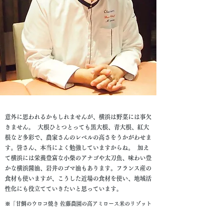
意外に思われるかもしれませんが、横浜は野菜には事欠
きません。 大根ひとつとっても黒大根、青大根、紅大
根など多彩で、農家さんのレベルの高さをうかがわせま
す。皆さん、本当によく勉強していますからね。 加え
て横浜には栄養豊富な小柴のアナゴや太刀魚、味わい豊
かな横浜醤油、岩井のゴマ油もあります。フランス産の
食材も使いますが、こうした近場の食材を使い、地域活
性化にも役立てていきたいと思っています。
※「甘鯛のウロコ焼き 佐藤農園の高アミロース米のリゾット
添え」はコース（ランチ¥5,000 ディナー¥7,500）の一品と