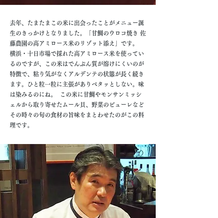
去年、たまたまこの米に出会ったことがメニュー誕
生のきっかけとなりました。「甘鯛のウロコ焼き 佐
藤農園の高アミロース米のリゾット添え」です。
横浜・十日市場で採れた高アミロース米を使ってい
るのですが、この米はでんぷん質が溶けにくいのが
特徴で、粘り気がなくアルデンテの状態が長く続き
ます。ひと粒一粒に主張がありベタッとしない。味
は染みるのにね。 この米に甘鯛やモンサンミッシ
ェルから取り寄せたムール貝、野菜のピューレなど
その時々の旬の食材の旨味をまとわせたのがこの料
理です。