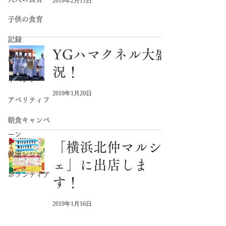
2019年2月11日
子供の食育
記録
YGハマクネル大盛
料理教室
況！
イベント
2019年1月20日
アペリティフ
朝食キャンペ
ーン
「横浜北仲マルシ
健康レシピ
ェ」に出店しま
ボランティア
す！
2019年1月16日